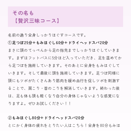
その名も
【贅沢三昧コース】
名前の通り全身しっかりほぐすコースです。
①足つぼ25分+もみほぐし60分+ドライヘッドスパ20分
まさに頭のてっぺんから足の指先までしっかりほぐしていきま
す。まずはフットバスに5分ほど入っていただき、足を温めてか
ら足つぼを施術していきます。そのあとに全身をもみほぐして
いきます。そして最後に頭を施術していきます。足つぼ同様に
頭にもツボがたくさんあり筋肉を緩め血行を促しツボを刺激す
ることで、肩こり・首のこりを解消していきます。終わった後
は、足も体も頭も軽くなり自分の身体じゃないような感覚にな
りますよ。ぜひお試しください！！
②もみほぐし80分+ドライヘッドスパ20分
とにかく身体の疲れをとりたい人はこちら！全身を80分もみほ